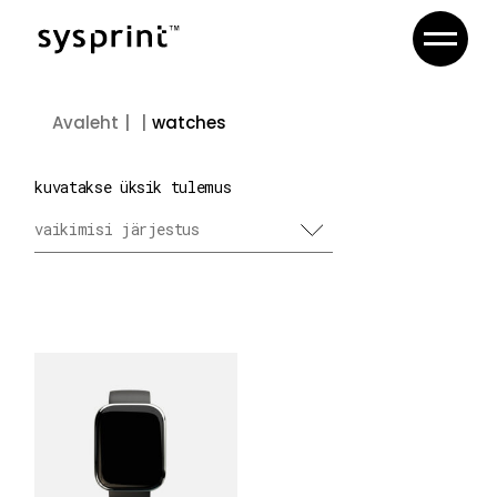
Skip
to
the
content
watches
kuvatakse üksik tulemus
vaikimisi järjestus
lisa korvi