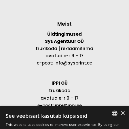
Meist
Üldtingimused
Sys Agentuur OÜ
trükikoda | reklaamifirma
avatud e-r 9 – 17
e-post: info@sysprint.ee
IPPI OÜ
trükikoda
avatud e-r 9 – 17
e-post: ippi@ippi.ee
×
See veebisait kasutab küpsiseid
This website uses cookies to improve user experience. By using our