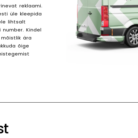
laiformaat tooted
inevat reklaami.
raamatud
autokleebised
sti üle kleepida
visiitkaardid
le lihtsalt
lauarääkijad
voldikud
i number. Kindel
woblerid
laiformaat tooted
 mõistlik ära
parkimiskellad
autokleebised
akkuda õige
roll-upid
lauarääkijad
mistegemist
otsetrüki sildid
woblerid
magnetid
parkimiskellad
põrandakleebised
roll-upid
bännerid
otsetrüki sildid
magnetid
põrandakleebised
bännerid
st