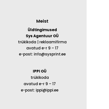
Meist
Üldtingimused
Sys Agentuur OÜ
trükikoda | reklaamifirma
avatud e-r 9 – 17
e-post: info@sysprint.ee
IPPI OÜ
trükikoda
avatud e-r 9 – 17
e-post: ippi@ippi.ee