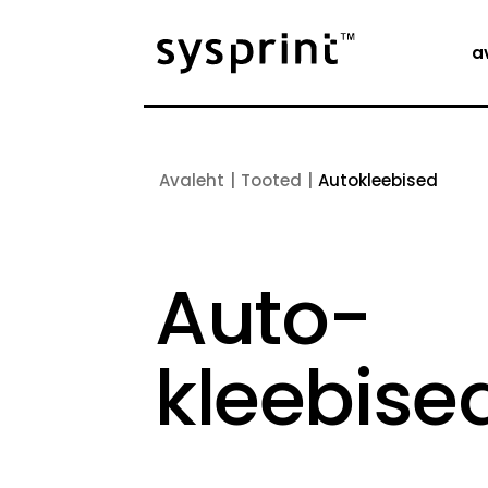
a
Tooted
Autokleebised
Auto-
kleebise