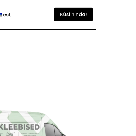
est
Küsi hinda!
est
eng
fin
est
eng
fin