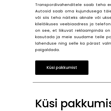
Transpordivahenditele saab teha er
Autosid saab oma kujundusega täie
või siis teha näiteks aknale või ukse
kilelõikuses veebiaadress ja telefon
on see, et liikuvat reklaampinda on
kasutada ja meie suudame teile p
lahenduse ning selle ka pärast val
paigaldada.
Küsi pakkumist
Küsi pakkumi