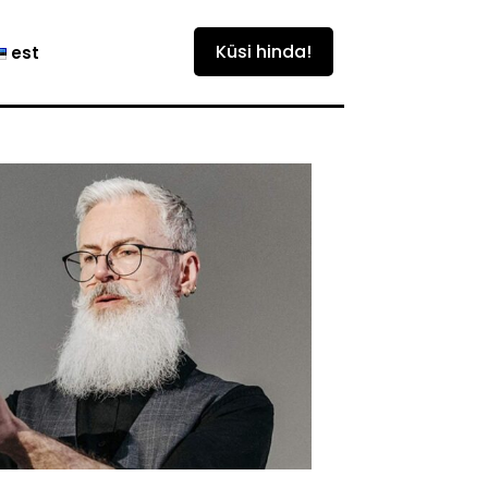
est
Küsi hinda!
est
eng
fin
est
eng
fin