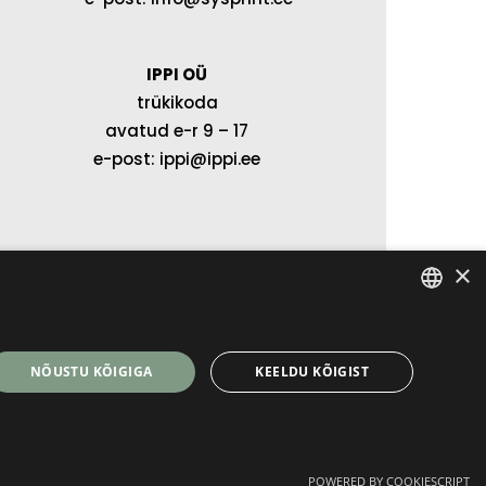
IPPI OÜ
trükikoda
avatud e-r 9 – 17
e-post: ippi@ippi.ee
×
ESTONIAN
NÕUSTU KÕIGIGA
KEELDU KÕIGIST
ENGLISH
FINNISH
POWERED BY COOKIESCRIPT