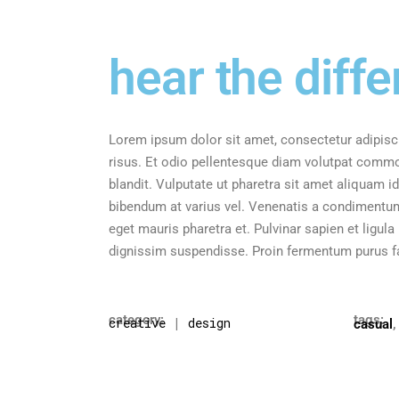
hear the diff
Lorem ipsum dolor sit amet, consectetur adipisci
risus. Et odio pellentesque diam volutpat commo
blandit. Vulputate ut pharetra sit amet aliquam i
bibendum at varius vel. Venenatis a condimentum 
eget mauris pharetra et. Pulvinar sapien et ligu
dignissim suspendisse. Proin fermentum purus fa
category:
tags:
creative
|
design
casual