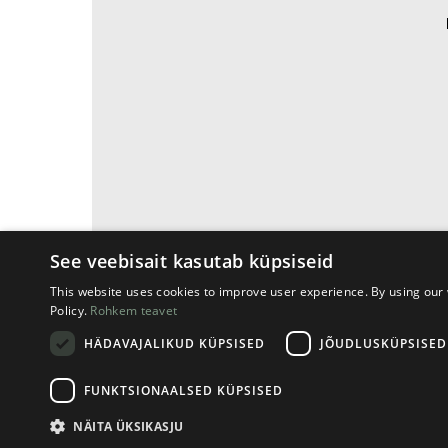
See veebisait kasutab küpsiseid
This website uses cookies to improve user experience. By using our 
Policy.
Rohkem teavet
HÄDAVAJALIKUD KÜPSISED
JÕUDLUSKÜPSISED
FUNKTSIONAALSED KÜPSISED
© 2026
Sysprint
, Õigused kaitstud
NÄITA ÜKSIKASJU