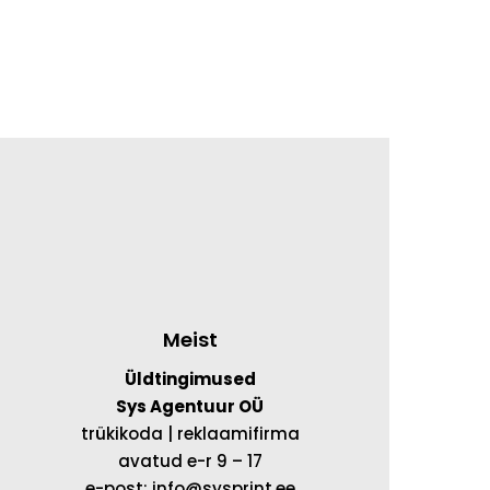
Meist
Üldtingimused
Sys Agentuur OÜ
trükikoda | reklaamifirma
avatud e-r 9 – 17
e-post: info@sysprint.ee