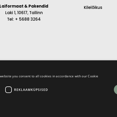
Laiformaat & Pakendid
Kilelõikus
Laki 1, 10617, Tallinn
Tel: + 5688 3264
website you consent to all cookies in accordance with our Cookie
REKLAAMKÜPSISED