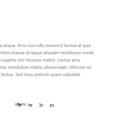
a aliqua. Arcu non odio euismod lacinia at quis
orttitor massa id neque aliquam vestibulum morbi
 sagittis nisl rhoncus mattis. Lectus arcu
tus vestibulum mattis ullamcorper. Ultricies mi
d lectus. Sed risus pretium quam vulputate
share:
fb
tw
ln
pi