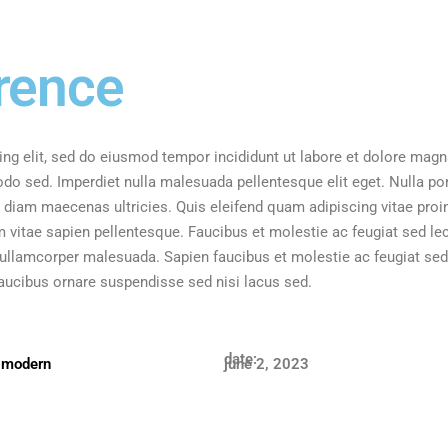
laiformaat tooted
raamatud
autokleebised
visiitkaardid
erence
lauarääkijad
voldikud
woblerid
laiformaat tooted
parkimiskellad
autokleebised
roll-upid
ng elit, sed do eiusmod tempor incididunt ut labore et dolore magn
lauarääkijad
otsetrüki sildid
do sed. Imperdiet nulla malesuada pellentesque elit eget. Nulla p
woblerid
d diam maecenas ultricies. Quis eleifend quam adipiscing vitae proin
magnetid
parkimiskellad
vitae sapien pellentesque. Faucibus et molestie ac feugiat sed lec
põrandakleebised
roll-upid
la ullamcorper malesuada. Sapien faucibus et molestie ac feugiat se
bännerid
otsetrüki sildid
ucibus ornare suspendisse sed nisi lacus sed.
magnetid
põrandakleebised
date:
bännerid
,
modern
june 2, 2023