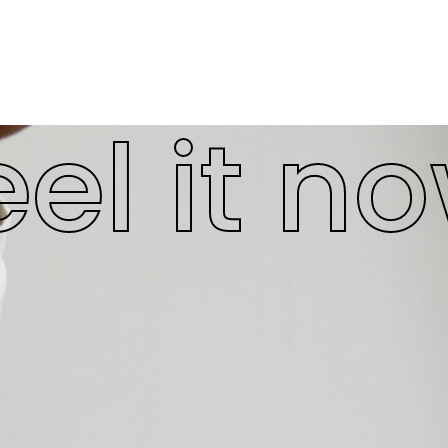
eel it n