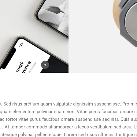
s. Sed risus pretium quam vulputate dignissim suspendisse. Proin f
l quam elementum pulvinar etiam non. Vitae purus faucibus ornare
c tortor vitae purus faucibus ornare suspendisse sed nisi. Quis auc
r. . At tempor commodo ullamcorper a lacus vestibulum sed arcu. Ultr
ntesque pulvinar pellentesque. Lorem sed risus ultricies tristique nu